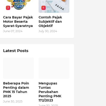
3
4
Cara Bayar Pajak
Contoh Pajak
Motor Beserta
Subjektif dan
Syarat-Syaratnya
Objektif
June 07, 2024
July 30, 2024
Latest Posts
Beberapa Poin
Mengupas
Penting dalam
Tuntas
PMK 15 Tahun
Perubahan
2025
Penting PMK
172/2023
June 30, 2025
June 30, 2025