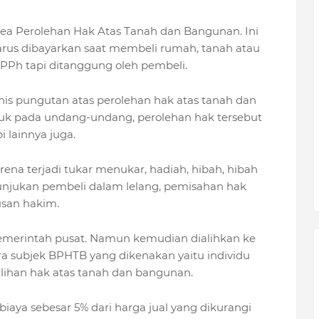
a Perolehan Hak Atas Tanah dan Bangunan. Ini
 harus dibayarkan saat membeli rumah, tanah atau
i PPh tapi ditanggung oleh pembeli.
nis pungutan atas perolehan hak atas tanah dan
uk pada undang-undang, perolehan hak tersebut
pi lainnya juga.
ena terjadi tukar menukar, hadiah, hibah, hibah
unjukan pembeli dalam lelang, pemisahan hak
usan hakim.
merintah pusat. Namun kemudian dialihkan ke
a subjek BPHTB yang dikenakan yaitu individu
han hak atas tanah dan bangunan.
iaya sebesar 5% dari harga jual yang dikurangi