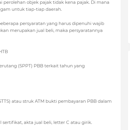
perolehan objek pajak tidak kena pajak. Di mana
gam untuk tiap-tiap daerah.
berapa persyaratan yang harus dipenuhi wajib
kukan merupakan jual beli, maka persyaratannya
PHTB
erutang (SPPT) PBB terkait tahun yang
(STTS) atau struk ATM bukti pembayaran PBB dalam
rtifikat, akta jual beli, letter C atau girik.