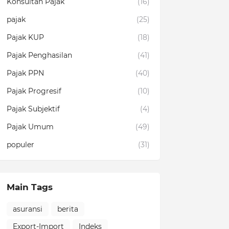
Konsultan Pajak
(16)
pajak
(25)
Pajak KUP
(18)
Pajak Penghasilan
(41)
Pajak PPN
(40)
Pajak Progresif
(10)
Pajak Subjektif
(4)
Pajak Umum
(49)
populer
(31)
Main Tags
asuransi
berita
Export-Import
Indeks