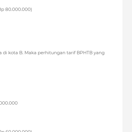
Rp 80.000.000)
 di kota B. Maka perhitungan tarif BPHTB yang
000.000
Rp 60.000.000)