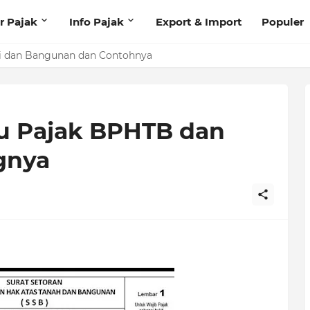
r Pajak
Info Pajak
Export & Import
Populer
i dan Bangunan dan Contohnya
u Pajak BPHTB dan
gnya