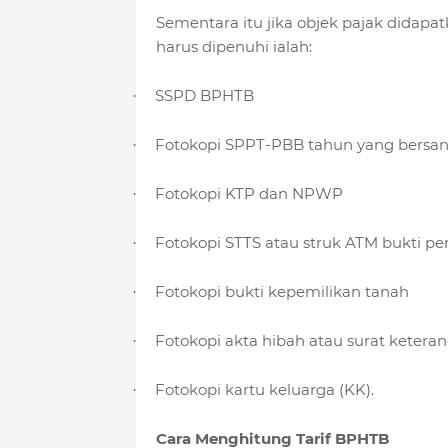
Sementara itu jika objek pajak didapat
harus dipenuhi ialah:
SSPD BPHTB
·
Fotokopi SPPT-PBB tahun yang bersa
·
Fotokopi KTP dan NPWP
·
Fotokopi STTS atau struk ATM bukti p
·
Fotokopi bukti kepemilikan tanah
·
Fotokopi akta hibah atau surat ketera
·
Fotokopi kartu keluarga (KK).
·
Cara Menghitung Tarif BPHTB