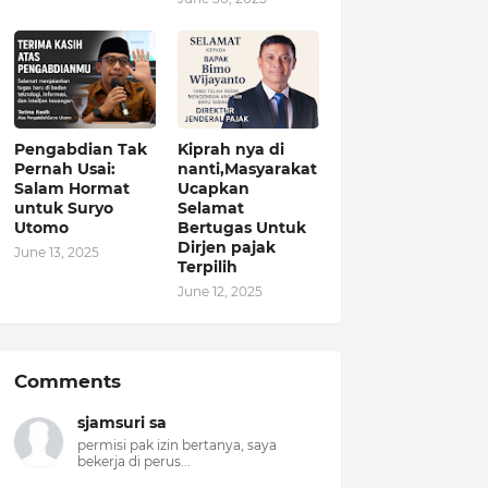
Pengabdian Tak
Kiprah nya di
Pernah Usai:
nanti,Masyarakat
Salam Hormat
Ucapkan
untuk Suryo
Selamat
Utomo
Bertugas Untuk
Dirjen pajak
June 13, 2025
Terpilih
June 12, 2025
Comments
sjamsuri sa
permisi pak izin bertanya, saya
bekerja di perus...