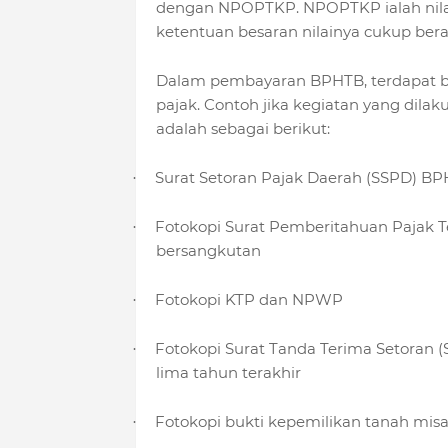
dengan NPOPTKP. NPOPTKP ialah nilai 
ketentuan besaran nilainya cukup bera
Dalam pembayaran BPHTB, terdapat be
pajak. Contoh jika kegiatan yang dila
adalah sebagai berikut:
Surat Setoran Pajak Daerah (SSPD) B
·
Fotokopi Surat Pemberitahuan Pajak T
·
bersangkutan
Fotokopi KTP dan NPWP
·
Fotokopi Surat Tanda Terima Setoran 
·
lima tahun terakhir
Fotokopi bukti kepemilikan tanah misal se
·