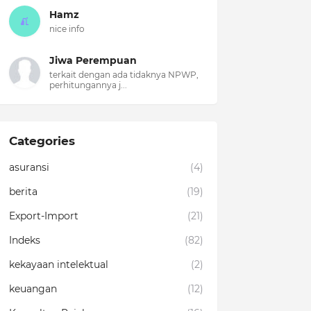
Hamz
nice info
Jiwa Perempuan
terkait dengan ada tidaknya NPWP,
perhitungannya j...
Categories
asuransi
(4)
berita
(19)
Export-Import
(21)
Indeks
(82)
kekayaan intelektual
(2)
keuangan
(12)