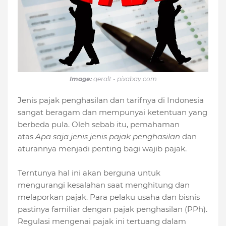
Image:
geralt - pixabay.com
Jenis pajak penghasilan dan tarifnya di Indonesia
sangat beragam dan mempunyai ketentuan yang
berbeda pula. Oleh sebab itu, pemahaman
atas
Apa saja jenis jenis pajak penghasilan
dan
aturannya menjadi penting bagi wajib pajak.
Terntunya hal ini akan berguna untuk
mengurangi kesalahan saat menghitung dan
melaporkan pajak. Para pelaku usaha dan bisnis
pastinya familiar dengan pajak penghasilan (PPh).
Regulasi mengenai pajak ini tertuang dalam