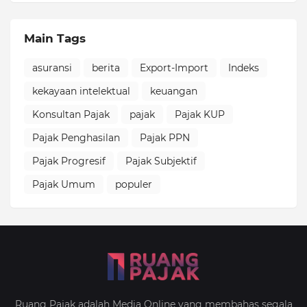
Main Tags
asuransi
berita
Export-Import
Indeks
kekayaan intelektual
keuangan
Konsultan Pajak
pajak
Pajak KUP
Pajak Penghasilan
Pajak PPN
Pajak Progresif
Pajak Subjektif
Pajak Umum
populer
Ruang Pajak adalah Media Online yang membahas segala